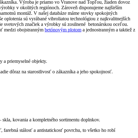
kazníka. Výroba je priamo vo Vranove nad Topľou, žiaden dovoz
 výrobky v okolitých regiónoch. Zároveň disponujeme najširším
o samotnú montáž. V našej databáze máme stovky spokojných
 oplotenia sú vyrábané vibroliatou technológiou z najkvalitnejších
e svetových značiek a výrobky sú zosilnené betonárskou oceľou.
rať medzi obojstranným
betónovým plotom
a jednostranným a taktiež z
y a priemyselné objekty.
die dôraz na starostlivosť o zákazníka a jeho spokojnosť.
skla, kovania a kompletného sortimentu doplnkov.
arebná stálosť a antistatickosť povrchu, to všetko ho robí