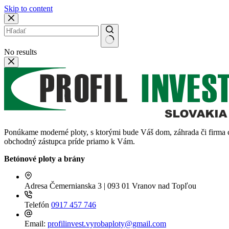
Skip to content
No results
Ponúkame moderné ploty, s ktorými bude Váš dom, záhrada či firm
obchodný zástupca príde priamo k Vám.
Betónové ploty a brány
Adresa
Čemernianska 3 | 093 01 Vranov nad Topľou
Telefón
0917 457 746
Email:
profilinvest.vyrobaploty@gmail.com