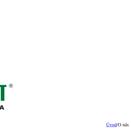
Úvod
/
O nás