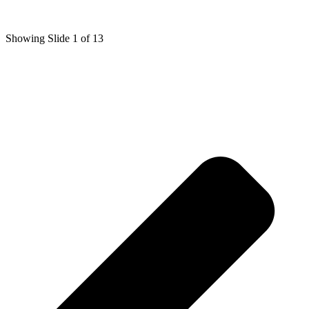
Showing Slide 1 of 13