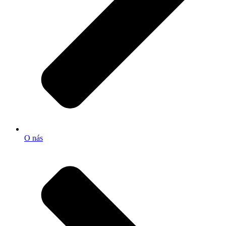
O nás