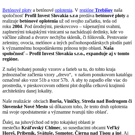
Betónové ploty
a betónové
oplotenia
. V
regióne
Trebišov
naša
spoločnosť
Profil Invest Slovakia s.r.o
predáva
betónové ploty
a
realizuje
betónové oplotenia
už od svojho začiatku, teda od
roku
2004
. Pod úrodnými, pieskovcovo – vápenatými svahmi,
zaplnenými tokajskými vinicami sa nachádzajú dedinky, kde vo
väčšine záhrad a dvorov nechýba skleník, či fóliovník. Pestovanie
zeleniny, ovocia, melónov a iných poľnohospodárskych plodín patrí
k významnému hospodárskemu prínosu tejto oblasti.
Naša
spoločnosť – Profil Invest Slovakia s.r.o., expanduje aj v tomto
regióne.
Z našej bohatej ponuky vzorov a farieb sa tu, do tohto kraja
jednoznačne začlenia vzory „drevo“, v našom ponukovom katalógu
označené ako vzor 51b a vzor 57b. A aby to zapadlo ešte viac do
prostredia, v pieskovcovom odtieni plot dopĺňa celkovú krajinnú
architektúru danej lokality.
Naše realizácie obciach
Borša, Viničky, Streda nad Bodrogom či
Slovenské Nové Mesto
sú dôkazom toho, že tento druh oplotenia
má svoje opodstatnenie a významne tvarujú túto oblasť.
Ďalej, na juhovýchod od tejto tokajskej oblasti je
mestečko
Kráľovský Chlmec
, so susediacimi obcami
Veľký
Horeš, Pribeník, Svätuše, Somotor, Čierna nad Tisou a iné
. Aj