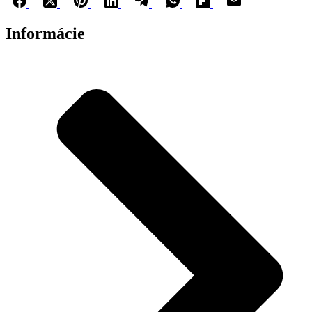
Informácie