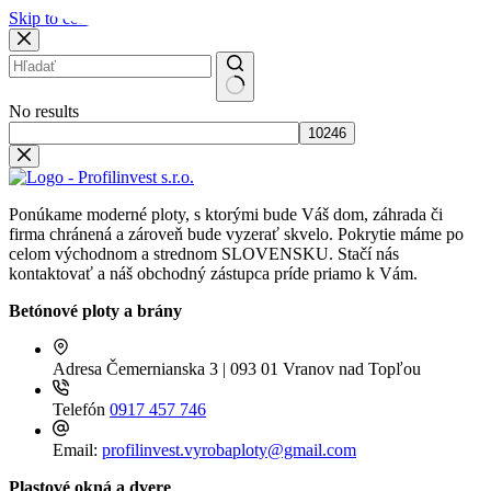
Skip to content
No results
Ponúkame moderné ploty, s ktorými bude Váš dom, záhrada či
firma chránená a zároveň bude vyzerať skvelo. Pokrytie máme po
celom východnom a strednom SLOVENSKU. Stačí nás
kontaktovať a náš obchodný zástupca príde priamo k Vám.
Betónové ploty a brány
Adresa
Čemernianska 3 | 093 01 Vranov nad Topľou
Telefón
0917 457 746
Email:
profilinvest.vyrobaploty@gmail.com
Plastové okná a dvere