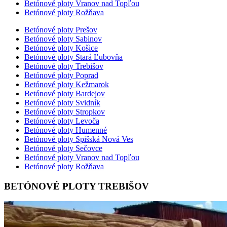
Betónové ploty Vranov nad Topľou
Betónové ploty Rožňava
Betónové ploty Prešov
Betónové ploty Sabinov
Betónové ploty Košice
Betónové ploty Stará Ľubovňa
Betónové ploty Trebišov
Betónové ploty Poprad
Betónové ploty Kežmarok
Betónové ploty Bardejov
Betónové ploty Svidník
Betónové ploty Stropkov
Betónové ploty Levoča
Betónové ploty Humenné
Betónové ploty Spišská Nová Ves
Betónové ploty Sečovce
Betónové ploty Vranov nad Topľou
Betónové ploty Rožňava
BETÓNOVÉ PLOTY TREBIŠOV