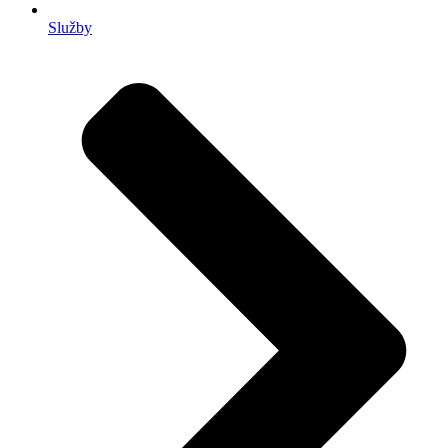
Služby