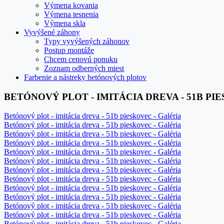
Výmena kovania
Výmena tesnenia
Výmena skla
Vyvýšené záhony
Typy vyvýšených záhonov
Postup montáže
Chcem cenovú ponuku
Zoznam odberných miest
Farbenie a nástreky betónových plotov
BETÓNOVÝ PLOT - IMITÁCIA DREVA - 51B PI
Betónový plot - imitácia dreva - 51b pieskovec - Galéria
Betónový plot - imitácia dreva - 51b pieskovec - Galéria
Betónový plot - imitácia dreva - 51b pieskovec - Galéria
Betónový plot - imitácia dreva - 51b pieskovec - Galéria
Betónový plot - imitácia dreva - 51b pieskovec - Galéria
Betónový plot - imitácia dreva - 51b pieskovec - Galéria
Betónový plot - imitácia dreva - 51b pieskovec - Galéria
Betónový plot - imitácia dreva - 51b pieskovec - Galéria
Betónový plot - imitácia dreva - 51b pieskovec - Galéria
Betónový plot - imitácia dreva - 51b pieskovec - Galéria
Betónový plot - imitácia dreva - 51b pieskovec - Galéria
Betónový plot - imitácia dreva - 51b pieskovec - Galéria
Betónový plot - imitácia dreva - 51b pieskovec - Galéria