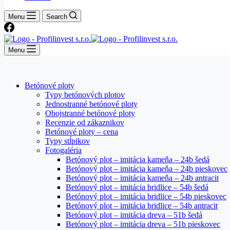
Menu
Search
Menu
Betónové ploty
Typy betónových plotov
Jednostranné betónové ploty
Obojstranné betónové ploty
Recenzie od zákaznikov
Betónové ploty – cena
Typy stĺpikov
Fotogaléria
Betónový plot – imitácia kameňa – 24b šedá
Betónový plot – imitácia kameňa – 24b pieskovec
Betónový plot – imitácia kameňa – 24b antracit
Betónový plot – imitácia bridlice – 54b šedá
Betónový plot – imitácia bridlice – 54b pieskovec
Betónový plot – imitácia bridlice – 54b antracit
Betónový plot – imitácia dreva – 51b šedá
Betónový plot – imitácia dreva – 51b pieskovec