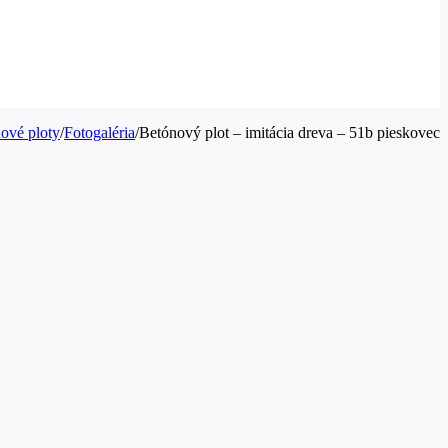
ové ploty
/
Fotogaléria
/
Betónový plot – imitácia dreva – 51b pieskovec