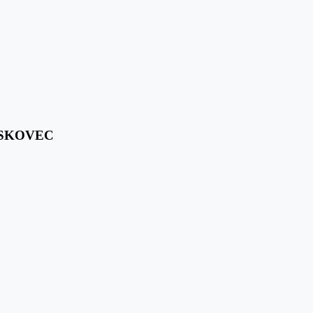
ESKOVEC