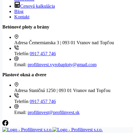
Cenová kalkulácia
Blog
Kontakt
Betónové ploty a brány
Adresa
Čemernianska 3 | 093 01 Vranov nad Topľou
Telefón
0917 457 746
Email:
profilinvest.vyrobaploty@gmail.com
Plastové okná a dvere
Adresa
Staničná 1250 | 093 01 Vranov nad Topľou
Telefón
0917 457 746
Email:
profilinvest@profilinvest.sk