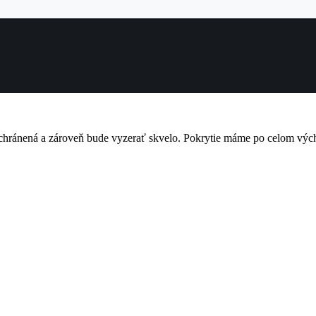
a chránená a zároveň bude vyzerať skvelo. Pokrytie máme po celom 