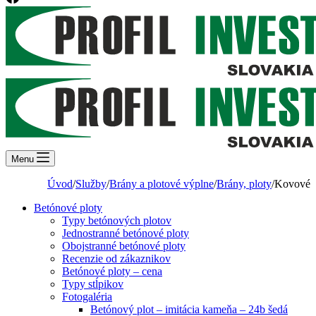
Menu
Úvod
/
Služby
/
Brány a plotové výplne
/
Brány, ploty
/
Kovové
Betónové ploty
Typy betónových plotov
Jednostranné betónové ploty
Obojstranné betónové ploty
Recenzie od zákaznikov
Betónové ploty – cena
Typy stĺpikov
Fotogaléria
Betónový plot – imitácia kameňa – 24b šedá