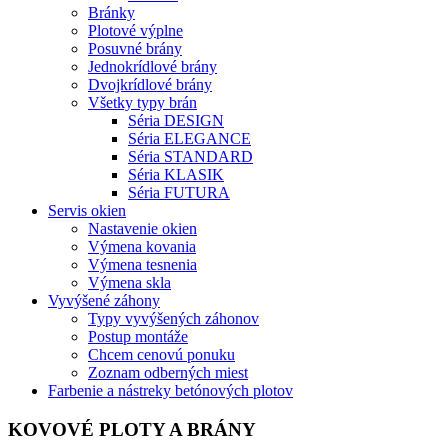
Bránky
Plotové výplne
Posuvné brány
Jednokrídlové brány
Dvojkrídlové brány
Všetky typy brán
Séria DESIGN
Séria ELEGANCE
Séria STANDARD
Séria KLASIK
Séria FUTURA
Servis okien
Nastavenie okien
Výmena kovania
Výmena tesnenia
Výmena skla
Vyvýšené záhony
Typy vyvýšených záhonov
Postup montáže
Chcem cenovú ponuku
Zoznam odberných miest
Farbenie a nástreky betónových plotov
KOVOVÉ PLOTY A BRÁNY