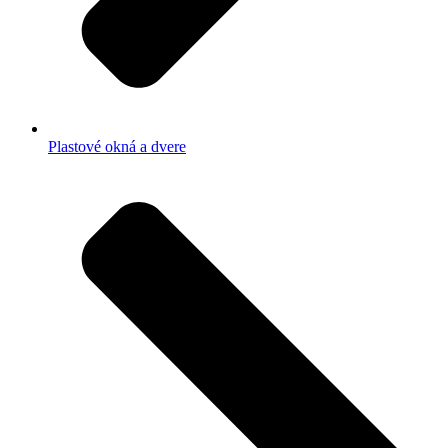
Plastové okná a dvere