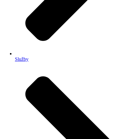
Služby