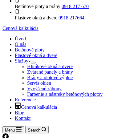
Betónové ploty a brány
0918 217 670
Plastové okná a dvere
0918 217664
Cenová kalkulácia
Úvod
O nás
Betónové ploty
Plastové okná a dvere
Služby
Hliníkové okná a dvere
Zvárané panely a brány
Brány a plotové výplne
Servis okien
Vyvýšené záhony
Farbenie a nástreky betónových plotov
Referencie
Cenová kalkulácia
Blog
Kontakt
Menu
Search