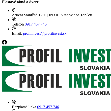
Plastové okná a dvere
Adresa
Staničná 1250 | 093 01 Vranov nad Topľou
Telefón
0917 457 746
Email:
profilinvest@profilinvest.sk
Bezplatná linka
0917 457 746