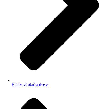
Hliníkové okná a dvere