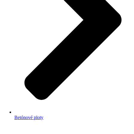
Betónové ploty