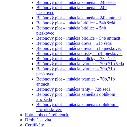
Betónový plot – imitácia kameňa – 24b šedá
Betónový plot – imitácia kameňa – 24b
pieskovec
Betónový plot – imitácia kameňa – 24b antracit
Betónový plot – imitácia bridlice – 54b šedá
Betónový plot – imitácia bridlice – 54b
pieskovec
Betónový plot – imitácia bridlice – 54b antracit
Betónový plot – imitácia dreva – 51b šedá
Betónový plot – imitácia dreva – 51b pieskovec
Betónový plot – imitácia dosky – 57b pieskovec
Betónový plot – imitácia tehličky – 33a šedá
Betónový plot – imitácia tvárnice – 70b,71b šedá
Betónový plot – imitácia tvárnice – 70b,71b
pieskovec
Betónový plot – imitácia tvárnice – 70b,71b
antracit
Betónový plot – imitácia tehly – 72b šedá
Betónový plot – imitácia kameňa s oblúkom –
25c šedá
Betónový plot – imitácia kameňa s oblúkom –
25c pieskovec
Foto – obecné referencie
Drobná stavba
Certifikáty