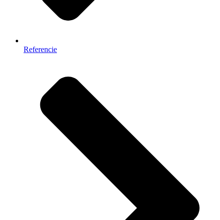
Referencie